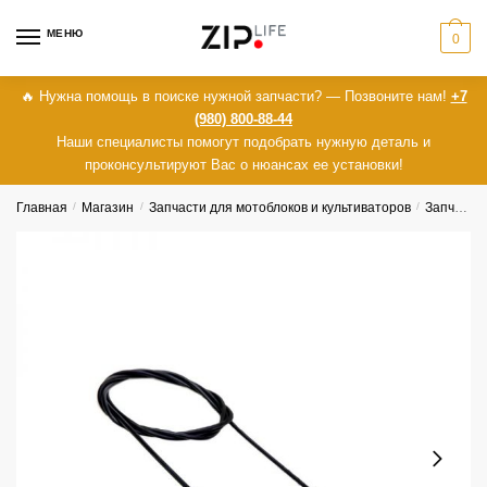
Skip
Skip
МЕНЮ
to
to
0
navigation
content
🔥 Нужна помощь в поиске нужной запчасти? — Позвоните нам!
+7
(980) 800-88-44
Наши специалисты помогут подобрать нужную деталь и
проконсультируют Вас о нюансах ее установки!
Главная
/
Магазин
/
Запчасти для мотоблоков и культиваторов
/
Запчасти для МТЗ Беларус