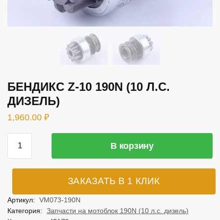
БЕНДИКС Z-10 190N (10 Л.С.
ДИЗЕЛЬ)
1,960.00
₽
Количество
В корзину
товара
БЕНДИКС
Z-
ЗАКАЗАТЬ В 1 КЛИК
10
190N
Артикул:
VM073-190N
(10
Категория:
Запчасти на мотоблок 190N (10 л.с. дизель)